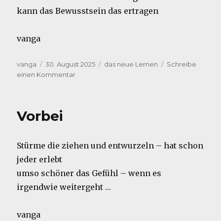
kann das Bewusstsein das ertragen
vanga
Autor
Veröffentlicht
Kategorien
vanga
30. August 2025
das neue Lernen
Schreibe
am
zu
einen Kommentar
Mutproben
Vorbei
Stürme die ziehen und entwurzeln – hat schon
jeder erlebt
umso schöner das Gefühl – wenn es
irgendwie weitergeht …
vanga