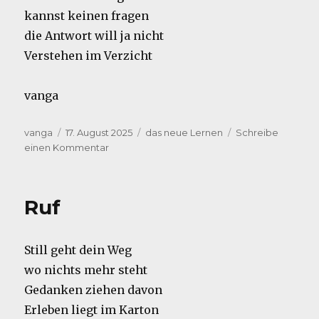
kannst keinen fragen
die Antwort will ja nicht
Verstehen im Verzicht
vanga
Autor
Veröffentlicht
Kategorien
vanga
17. August 2025
das neue Lernen
Schreibe
am
zu
einen Kommentar
Nackt
Ruf
Still geht dein Weg
wo nichts mehr steht
Gedanken ziehen davon
Erleben liegt im Karton