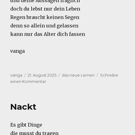
und deine Aussagen fraglich
doch du lebst nur dein Leben
Regen braucht keinen Segen
denn so allein und gelassen
kann nur das Alter dich fassen
vanga
Autor
Veröffentlicht
Kategorien
vanga
21. August 2025
das neue Lernen
Schreibe
am
zu
einen Kommentar
End-
lich
Nackt
Es gibt Dinge
die musst du tragen