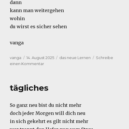
dann
kann man weitergehen
wohin
du wirst es sicher sehen
vanga
Autor
Veröffentlicht
Kategorien
vanga
14. August 2025
das neue Lernen
Schreibe
am
zu
einen Kommentar
auf
Fahrt
tägliches
So ganz neu bist du nicht mehr
doch jeder Morgen will dich neu
in sich gekehrt es gilt nicht mehr