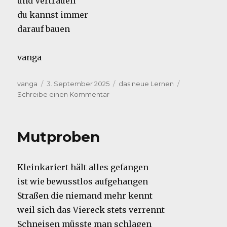
und Vertrauen
du kannst immer
darauf bauen
vanga
Autor
Veröffentlicht
Kategorien
vanga
3. September 2025
das neue Lernen
am
zu
Schreibe einen Kommentar
zu
dir
Mutproben
Kleinkariert hält alles gefangen
ist wie bewusstlos aufgehangen
Straßen die niemand mehr kennt
weil sich das Viereck stets verrennt
Schneisen müsste man schlagen