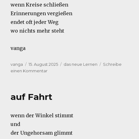
wenn Kreise schließen
Erinnerungen vergießen
endet oft jeder Weg
wo nichts mehr steht
vanga
Autor
Veröffentlicht
Kategorien
vanga
15. August 2025
das neue Lernen
Schreibe
am
zu
einen Kommentar
Ruf
auf Fahrt
wenn der Winkel stimmt
und
der Ungehorsam glimmt