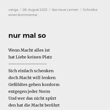
Autor
Veröffentlicht
Kategorien
vanga
28. August 2025
das neue Lernen
Schreibe
am
zu
einen Kommentar
Vorbei
nur mal so
Wenn Macht alles ist
hat Liebe keinen Platz
—————————–
Sich einfach schenken
doch Macht will lenken
Gefühltes gehen konform
entgegen jeder Norm
Und wer das nicht spürt
den hat die Macht berührt