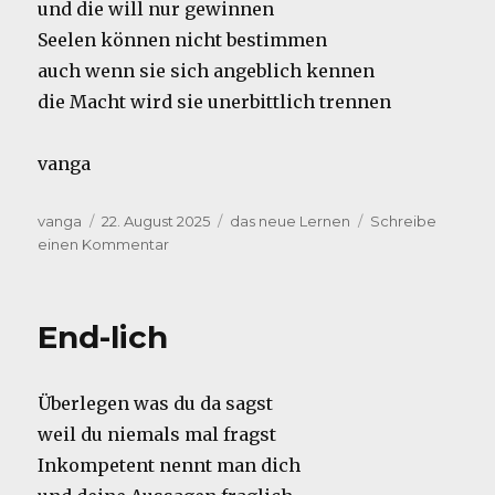
und die will nur gewinnen
Seelen können nicht bestimmen
auch wenn sie sich angeblich kennen
die Macht wird sie unerbittlich trennen
vanga
Autor
Veröffentlicht
Kategorien
vanga
22. August 2025
das neue Lernen
Schreibe
am
zu
einen Kommentar
nur
mal
so
End-lich
Überlegen was du da sagst
weil du niemals mal fragst
Inkompetent nennt man dich