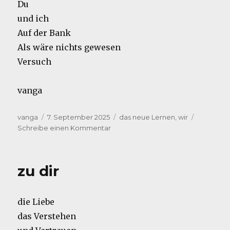
Du
und ich
Auf der Bank
Als wäre nichts gewesen
Versuch
vanga
Autor
Veröffentlicht
Kategorien
vanga
7. September 2025
das neue Lernen
,
wir
am
zu
Schreibe einen Kommentar
Come
back
zu dir
die Liebe
das Verstehen