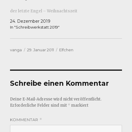
der letzte Engel – Weihnachtszeit
24. Dezember 2019
In "Schreibwerkstatt 2019"
Autor
Veröffentlicht
Kategorien
vanga
29. Januar 2011
Elfchen
am
Schreibe einen Kommentar
Deine E-Mail-Adresse wird nicht veröffentlicht.
Erforderliche Felder sind mit
*
markiert
KOMMENTAR
*