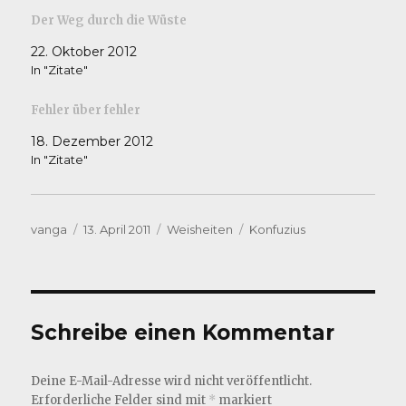
Der Weg durch die Wüste
22. Oktober 2012
In "Zitate"
Fehler über fehler
18. Dezember 2012
In "Zitate"
Autor
Veröffentlicht
Kategorien
Schlagwörter
vanga
13. April 2011
Weisheiten
Konfuzius
am
Schreibe einen Kommentar
Deine E-Mail-Adresse wird nicht veröffentlicht.
Erforderliche Felder sind mit
*
markiert