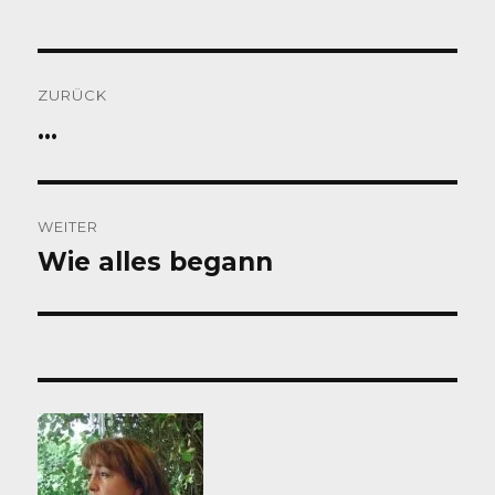
Beitragsnavigation
ZURÜCK
…
Vorheriger
Beitrag:
WEITER
Wie alles begann
Nächster
Beitrag: