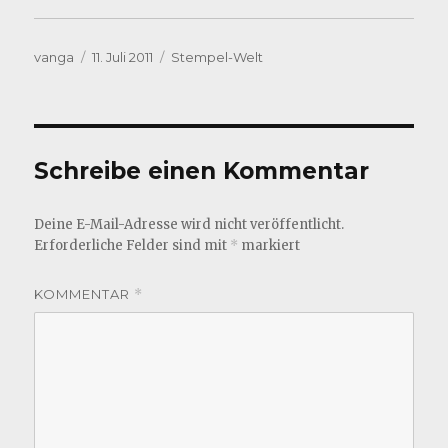
Autor
Veröffentlicht
Kategorien
vanga
11. Juli 2011
Stempel-Welt
am
Schreibe einen Kommentar
Deine E-Mail-Adresse wird nicht veröffentlicht.
Erforderliche Felder sind mit
*
markiert
KOMMENTAR
*