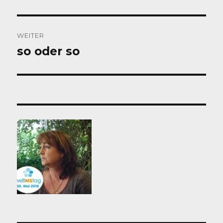
WEITER
so oder so
Nächster
Beitrag: