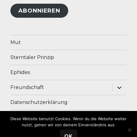
Adresse
ABONNIEREN
Mut
Sterntaler Prinzip
Ephides
Unterme
Freundschaft
anzeige
Datenschutzerklärung
Impressum
Diese Website benutzt Cookies. Wenn du die Website weiter
nutzt, gehen wir von deinem Einverständnis aus.
OK
Andrea Ade
Stolz präsentiert von WordPress