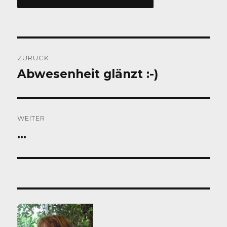
Beitragsnavigation
ZURÜCK
Abwesenheit glänzt :-)
Vorheriger
Beitrag:
WEITER
…
Nächster
Beitrag: