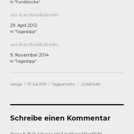
In "Fundstücke"
Aus dem Mondkalender
29. April 2012
In "Tagestipp"
aus dem Mondkalender
9. November 2014
In "Tagestipp"
Autor
Veröffentlicht
Kategorien
Schlagwörter
vanga
17. Juli 2011
Tagesmotto
Goldmuth
am
Schreibe einen Kommentar