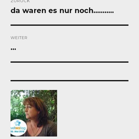
ZURÜCK
da waren es nur noch………..
Vorheriger
Beitrag:
WEITER
…
Nächster
Beitrag: