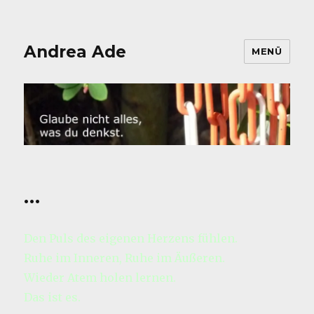
Andrea Ade
MENÜ
…
Den Puls des eigenen Herzens fühlen.
Ruhe im Inneren, Ruhe im Äußeren.
Wieder Atem holen lernen.
Das ist es.