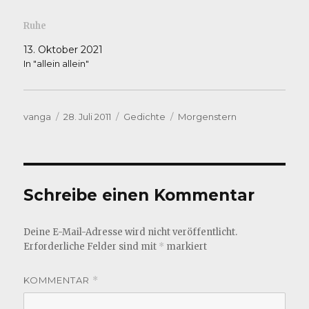
Ruhe
13. Oktober 2021
In "allein allein"
Autor
Veröffentlicht
Kategorien
Schlagwörter
vanga
28. Juli 2011
Gedichte
Morgenstern
am
Schreibe einen Kommentar
Deine E-Mail-Adresse wird nicht veröffentlicht.
Erforderliche Felder sind mit
*
markiert
KOMMENTAR
*