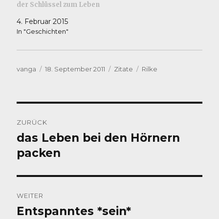
der Schlüssel zum Leben
4. Februar 2015
In "Geschichten"
Autor
Veröffentlicht
Kategorien
Schlagwörter
vanga
18. September 2011
Zitate
Rilke
am
Beitragsnavigation
ZURÜCK
das Leben bei den Hörnern
Vorheriger
Beitrag:
packen
WEITER
Entspanntes *sein*
Nächster