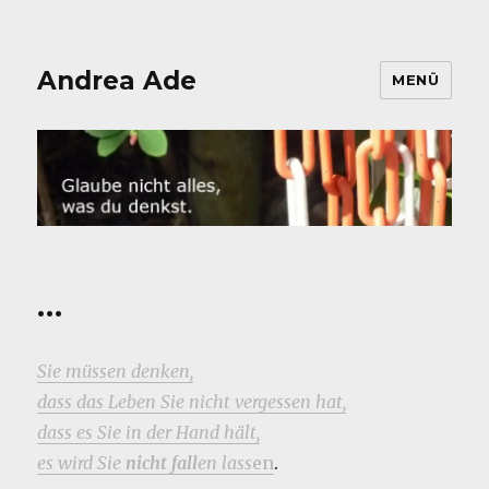
Andrea Ade
MENÜ
…
Sie müssen denken,
dass das Leben Sie nicht vergessen hat,
dass es Sie in der Hand hält,
es wird Sie
nicht fall
en lass
en
.