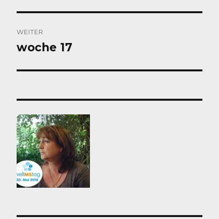
Beitrag:
WEITER
woche 17
Nächster
Beitrag: