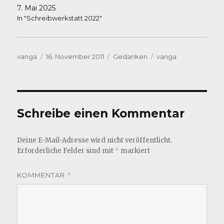
7. Mai 2025
In "Schreibwerkstatt 2022"
Autor
Veröffentlicht
Kategorien
Schlagwörter
vanga
16. November 2011
Gedanken
vanga
am
Schreibe einen Kommentar
Deine E-Mail-Adresse wird nicht veröffentlicht.
Erforderliche Felder sind mit
*
markiert
KOMMENTAR
*