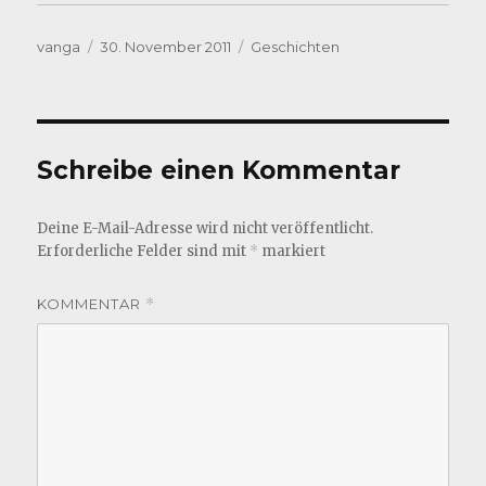
Autor
Veröffentlicht
Kategorien
vanga
30. November 2011
Geschichten
am
Schreibe einen Kommentar
Deine E-Mail-Adresse wird nicht veröffentlicht.
Erforderliche Felder sind mit
*
markiert
KOMMENTAR
*