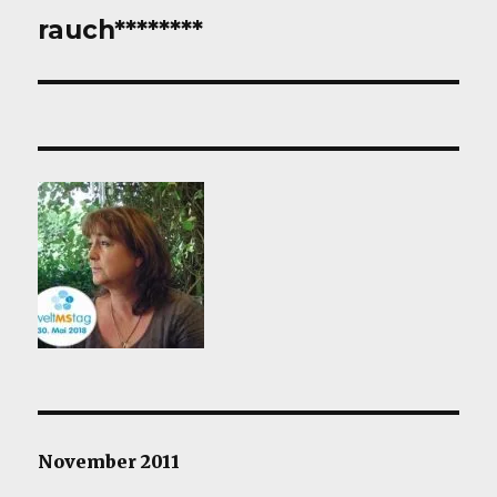
rauch********
Nächster
Beitrag:
November 2011