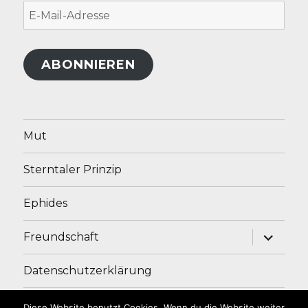
E-
Mail-
Adresse
ABONNIEREN
Mut
Sterntaler Prinzip
Ephides
Unterme
Freundschaft
anzeige
Datenschutzerklärung
Impressum
Diese Website benutzt Cookies. Wenn du die Website weiter