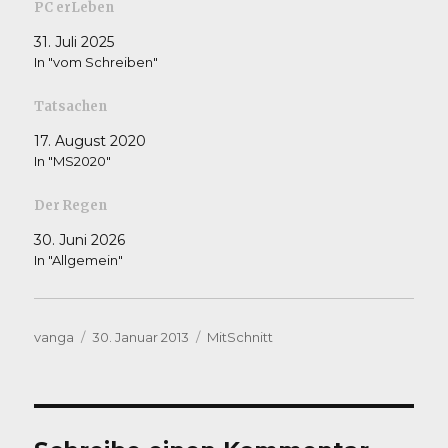
PC erLeben
31. Juli 2025
In "vom Schreiben"
Tatsachen
17. August 2020
In "MS2020"
Der Regen
30. Juni 2026
In "Allgemein"
Autor
Veröffentlicht
Kategorien
vanga
30. Januar 2013
MitSchnitt
am