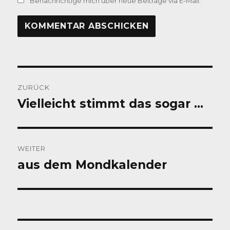
Benachrichtige mich über neue Beiträge via E-Mail.
Beitragsnavigation
ZURÜCK
Vielleicht stimmt das sogar …
Vorheriger
Beitrag:
WEITER
aus dem Mondkalender
Nächster
Beitrag: