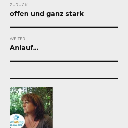
ZURÜCK
offen und ganz stark
Vorheriger
Beitrag:
WEITER
Anlauf…
Nächster
Beitrag: