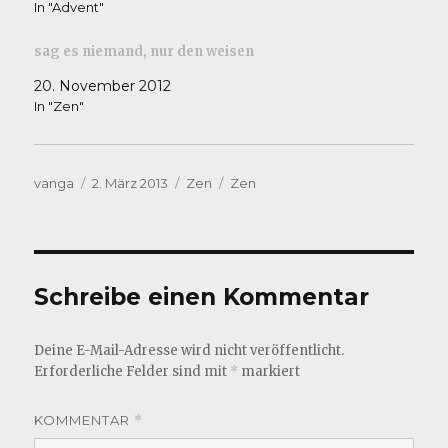
In "Advent"
sag es niemand, nur den weisen
20. November 2012
In "Zen"
Autor
Veröffentlicht
Kategorien
Schlagwörter
vanga
2. März 2013
Zen
Zen
am
Schreibe einen Kommentar
Deine E-Mail-Adresse wird nicht veröffentlicht.
Erforderliche Felder sind mit
*
markiert
KOMMENTAR
*