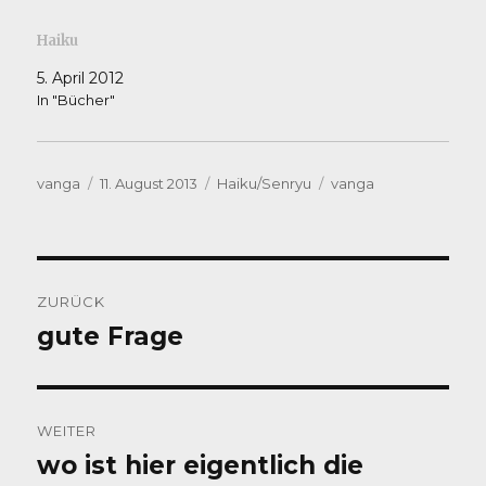
Haiku
5. April 2012
In "Bücher"
Autor
Veröffentlicht
Kategorien
Schlagwörter
vanga
11. August 2013
Haiku/Senryu
vanga
am
Beitragsnavigation
ZURÜCK
gute Frage
Vorheriger
Beitrag:
WEITER
wo ist hier eigentlich die
Nächster