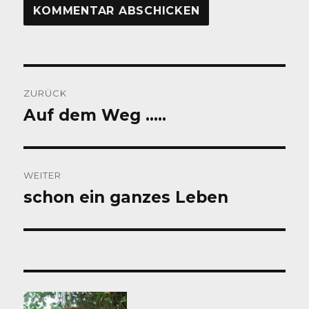
Beitragsnavigation
ZURÜCK
Auf dem Weg …..
Vorheriger
Beitrag:
WEITER
schon ein ganzes Leben
Nächster
Beitrag: