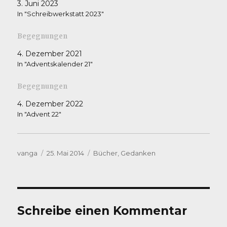
3. Juni 2023
In "Schreibwerkstatt 2023"
Begegnungen
4. Dezember 2021
In "Adventskalender 21"
Begegnungen
4. Dezember 2022
In "Advent 22"
Autor
Veröffentlicht
Kategorien
vanga
25. Mai 2014
Bücher
,
Gedanken
am
Schreibe einen Kommentar