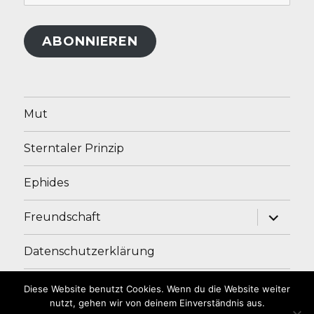
Mail-
Adresse
ABONNIEREN
Mut
Sterntaler Prinzip
Ephides
Unterme
Freundschaft
anzeige
Datenschutzerklärung
Impressum
Diese Website benutzt Cookies. Wenn du die Website weiter
nutzt, gehen wir von deinem Einverständnis aus.