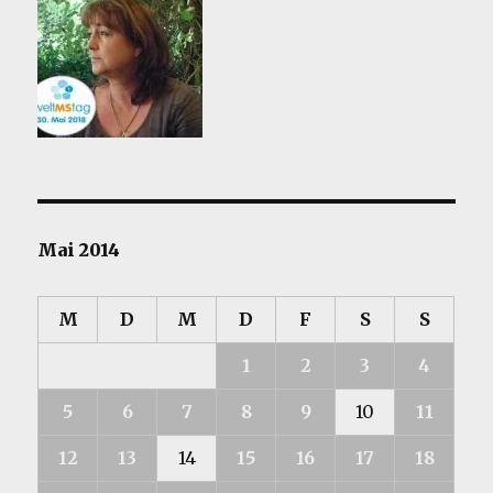
Mai 2014
M
D
M
D
F
S
S
1
2
3
4
5
6
7
8
9
10
11
12
13
14
15
16
17
18