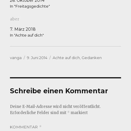
26. Oktober 2014
In "Freitagsgedichte"
aber
7. März 2018
In "Achte auf dich"
Autor
Veröffentlicht
Kategorien
vanga
9. Juni 2014
Achte auf dich
,
Gedanken
am
Schreibe einen Kommentar
Deine E-Mail-Adresse wird nicht veröffentlicht.
Erforderliche Felder sind mit
*
markiert
KOMMENTAR
*