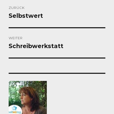
Beitragsnavigation
ZURÜCK
Selbstwert
Vorheriger
Beitrag:
WEITER
Schreibwerkstatt
Nächster
Beitrag: