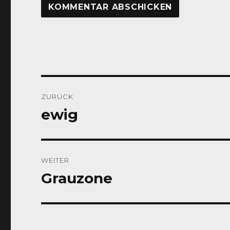
Beitragsnavigation
ZURÜCK
ewig
Vorheriger
Beitrag:
WEITER
Grauzone
Nächster
Beitrag: