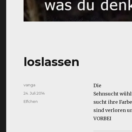
loslassen
Autor
vanga
Die
Veröffentlicht
24. Juli 2014
Sehnsucht wühl
am
Kategorien
Elfchen
sucht ihre Farb
sind verloren u
VORBEI