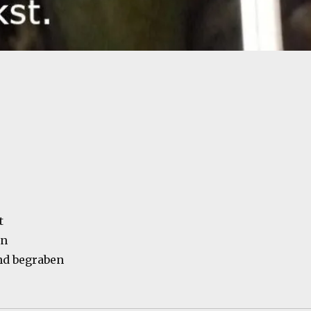
t
en
nd begraben