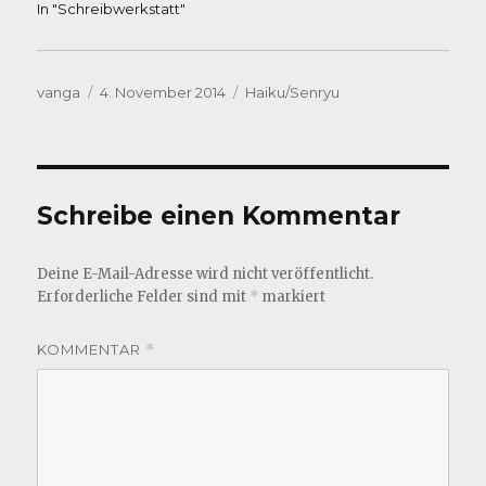
In "Schreibwerkstatt"
Autor
Veröffentlicht
Kategorien
vanga
4. November 2014
Haiku/Senryu
am
Schreibe einen Kommentar
Deine E-Mail-Adresse wird nicht veröffentlicht.
Erforderliche Felder sind mit
*
markiert
KOMMENTAR
*