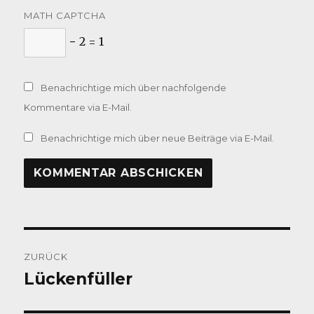
MATH CAPTCHA
− 2 = 1
Benachrichtige mich über nachfolgende
Kommentare via E-Mail.
Benachrichtige mich über neue Beiträge via E-Mail.
Beitragsnavigation
ZURÜCK
Lückenfüller
Vorheriger
Beitrag: