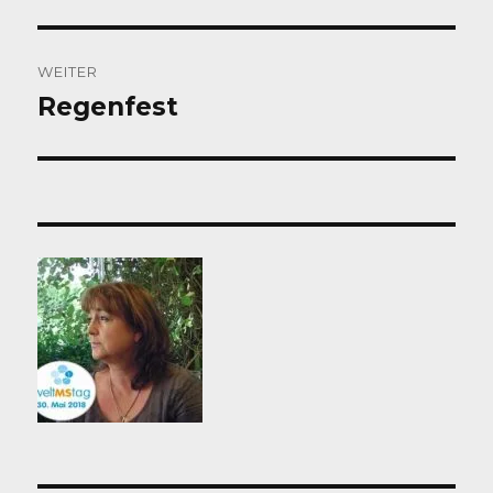
Beitrag:
WEITER
Regenfest
Nächster
Beitrag: