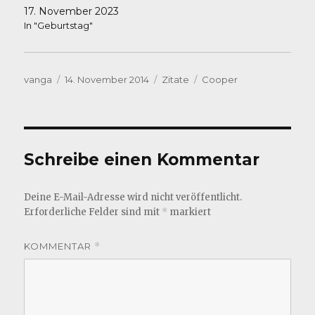
17. November 2023
In "Geburtstag"
Autor
Veröffentlicht
Kategorien
Schlagwörter
vanga
14. November 2014
Zitate
Cooper
am
Schreibe einen Kommentar
Deine E-Mail-Adresse wird nicht veröffentlicht.
Erforderliche Felder sind mit
*
markiert
KOMMENTAR
*