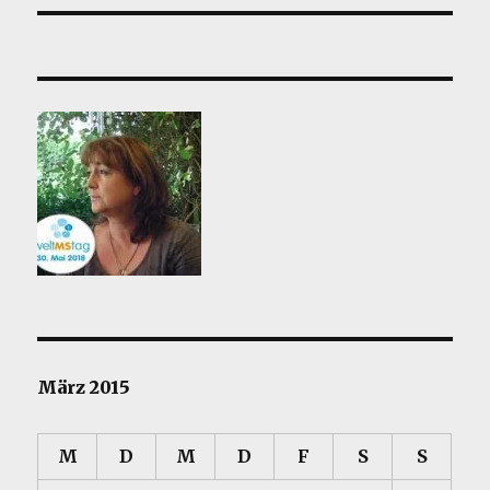
März 2015
M
D
M
D
F
S
S