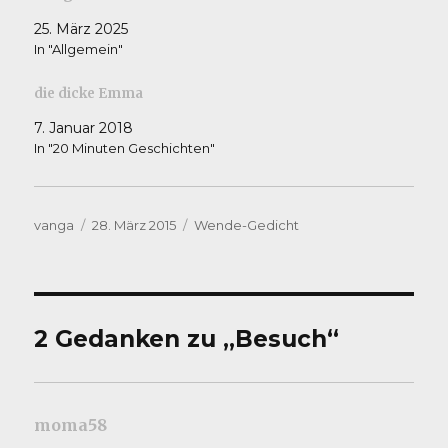
25. März 2025
In "Allgemein"
die dicke Emma
7. Januar 2018
In "20 Minuten Geschichten"
Autor
Veröffentlicht
Kategorien
vanga
28. März 2015
Wende-Gedicht
am
2 Gedanken zu „Besuch“
moma58
sagt: