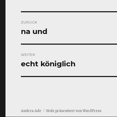
Beitragsnavigation
ZURÜCK
na und
Vorheriger
Beitrag:
WEITER
echt königlich
Nächster
Beitrag:
Andrea Ade
Stolz präsentiert von WordPress