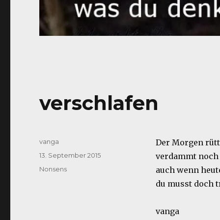
verschlafen
Autor
vanga
Der Morgen rütt
Veröffentlicht
13. September 2015
verdammt noch m
am
Kategorien
Nonsens
auch wenn heute
du musst doch t
vanga