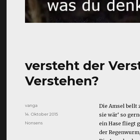
versteht der Vers
Verstehen?
Autor
vanga
Die Amsel bellt
Veröffentlicht
14. Oktober 2015
sie wär‘ so gern
am
Kategorien
Nonsens
ein Hase fliegt 
der Regenwurm, 