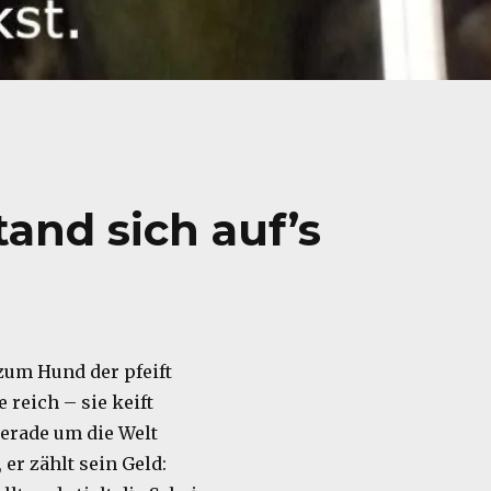
tand sich auf’s
 zum Hund der pfeift
e reich – sie keift
gerade um die Welt
er zählt sein Geld: