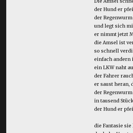
Die Amsel schnel
der Hund er pfei
der Regenwurm
und legt sich mi
er nimmt jetzt 
die Amsel ist ve
so schnell verd
einfach andern 
ein LKW naht au
der Fahrer rauch
er saust heran, 
der Regenwurm s
in tausend Stüc
der Hund er pfei
die Fantasie sie