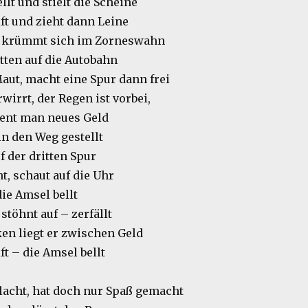
lt und stielt die Scheine
ft und zieht dann Leine
 krümmt sich im Zorneswahn
tten auf die Autobahn
Maut, macht eine Spur dann frei
rwirrt, der Regen ist vorbei,
ient man neues Geld
in den Weg gestellt
f der dritten Spur
t, schaut auf die Uhr
die Amsel bellt
töhnt auf – zerfällt
ken liegt er zwischen Geld
ft – die Amsel bellt
 lacht, hat doch nur Spaß gemacht