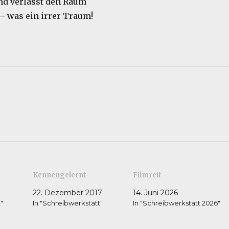
nd verlässt den Raum
– was ein irrer Traum!
Kennengelernt
Filmreif
22. Dezember 2017
14. Juni 2026
"
In "Schreibwerkstatt"
In "Schreibwerkstatt 2026"