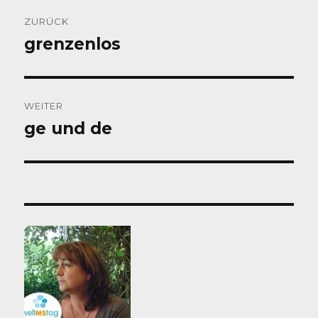
Beitragsnavigation
ZURÜCK
grenzenlos
Vorheriger
Beitrag:
WEITER
ge und de
Nächster
Beitrag: