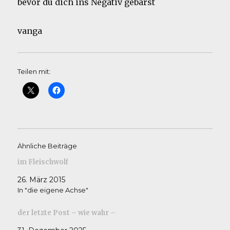
bevor du dich ins Negativ gebarst
vanga
Teilen mit:
Ähnliche Beiträge
im Fleischwolf
26. März 2015
In "die eigene Achse"
der letzte Post – wie wahr –