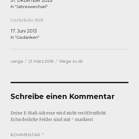
31. Dezember 2025
In "Jahreswechsel"
Unehrliche Welt
17. Juni 2013
In "Gedanken"
Autor
Veröffentlicht
Kategorien
vanga
21. März 2016
Wege zu dir
am
Schreibe einen Kommentar
Deine E-Mail-Adresse wird nicht veröffentlicht.
Erforderliche Felder sind mit
*
markiert
KOMMENTAR
*