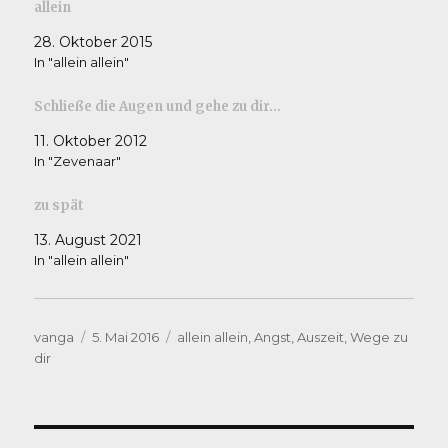
allein
28. Oktober 2015
In "allein allein"
Schließe die Augen und gehe zu dir…
11. Oktober 2012
In "Zevenaar"
zu spät
13. August 2021
In "allein allein"
Autor
Veröffentlicht
Kategorien
vanga
5. Mai 2016
allein allein
,
Angst
,
Auszeit
,
Wege zu
am
dir