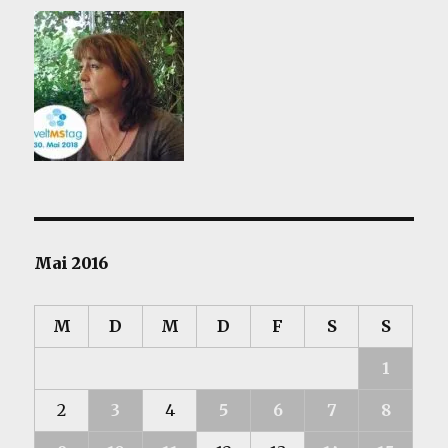
Mai 2016
M
D
M
D
F
S
S
1
2
3
4
5
6
7
8