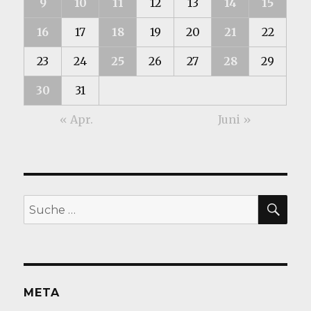
9
10
11
12
13
14
15
16
17
18
19
20
21
22
23
24
25
26
27
28
29
30
31
« Apr.
Juni »
SU
Suche
nach:
META