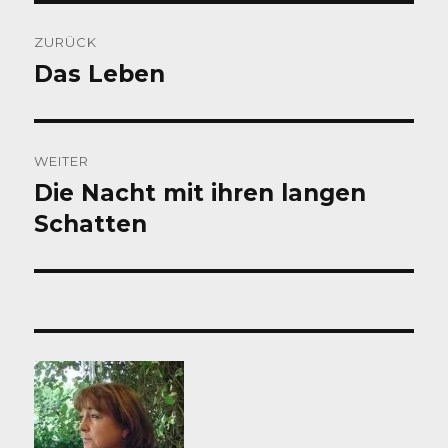
Beitragsnavigation
ZURÜCK
Das Leben
Vorheriger
Beitrag:
WEITER
Die Nacht mit ihren langen
Nächster
Beitrag:
Schatten