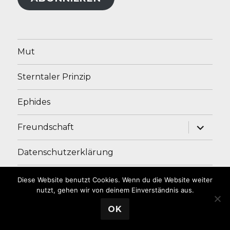
Mut
Sterntaler Prinzip
Ephides
Unterme
Freundschaft
anzeige
Datenschutzerklärung
Impressum
Diese Website benutzt Cookies. Wenn du die Website weiter
nutzt, gehen wir von deinem Einverständnis aus.
OK
Andrea Ade
Stolz präsentiert von WordPress