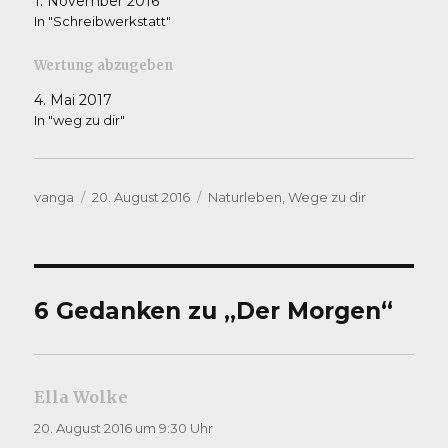
1. November 2016
In "Schreibwerkstatt"
Wertung abzugeben
4. Mai 2017
In "weg zu dir"
Autor
Veröffentlicht
Kategorien
vanga
20. August 2016
Naturleben
,
Wege zu dir
am
6 Gedanken zu „Der Morgen“
Ella Wolke
sagt:
20. August 2016 um 9:30 Uhr