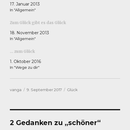
17. Januar 2013
In "Allgemein"
Zum Glück gibt es das Glück
18. November 2013
In "Allgemein"
… zum Glück
1. Oktober 2016
In "Wege zu dir"
Autor
Veröffentlicht
Kategorien
vanga
9. September 2017
Glück
am
2 Gedanken zu „schöner“