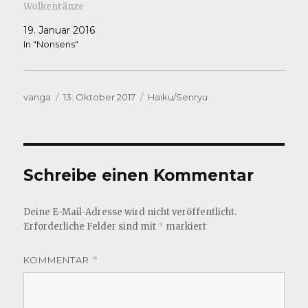
Wolkentänze
19. Januar 2016
In "Nonsens"
Autor
Veröffentlicht
Kategorien
vanga
13. Oktober 2017
Haiku/Senryu
am
Schreibe einen Kommentar
Deine E-Mail-Adresse wird nicht veröffentlicht.
Erforderliche Felder sind mit
*
markiert
KOMMENTAR
*