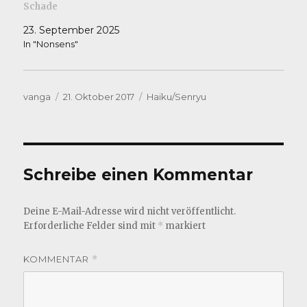
Schade
23. September 2025
In "Nonsens"
Autor
Veröffentlicht
Kategorien
vanga
21. Oktober 2017
Haiku/Senryu
am
Schreibe einen Kommentar
Deine E-Mail-Adresse wird nicht veröffentlicht.
Erforderliche Felder sind mit
*
markiert
KOMMENTAR
*