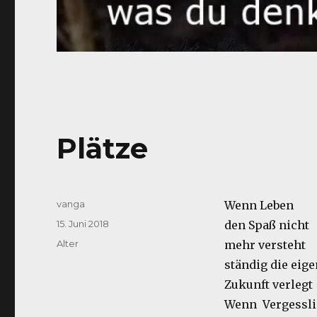
Plätze
Autor
vanga
Wenn Leben
Veröffentlicht
15. Juni 2018
den Spaß nicht
am
Kategorien
Alter
mehr versteht
ständig die eig
Zukunft verlegt
Wenn Vergessli