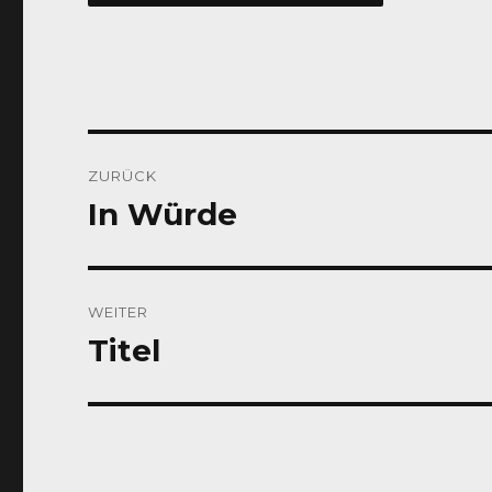
Beitragsnavigation
ZURÜCK
In Würde
Vorheriger
Beitrag:
WEITER
Titel
Nächster
Beitrag: