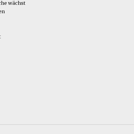
che wächst
en
t