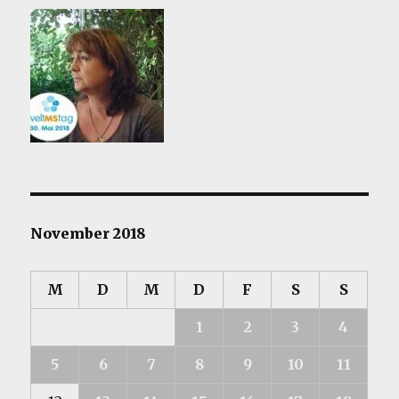
November 2018
M
D
M
D
F
S
S
1
2
3
4
5
6
7
8
9
10
11