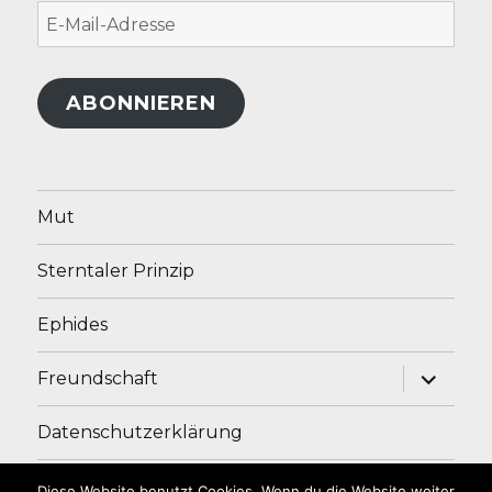
E-
Mail-
Adresse
ABONNIEREN
Mut
Sterntaler Prinzip
Ephides
Unterme
Freundschaft
anzeige
Datenschutzerklärung
Impressum
Diese Website benutzt Cookies. Wenn du die Website weiter