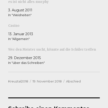
es ist nicht alles murphy
3. August 2011
In "Weisheiten"
Casino
13. Januar 2013
In "Allgemein"
Wer den Meister sucht, könnte auf die Schüler treffen
29. Dezember 2015
In "über das Schreiben"
Autor
Veröffentlicht
Kategorien
Kreuztal2018
19. November 2018
Abschied
am