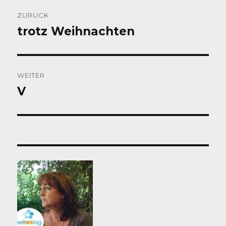
Beitragsnavigation
ZURÜCK
trotz Weihnachten
Vorheriger
Beitrag:
WEITER
V
Nächster
Beitrag: