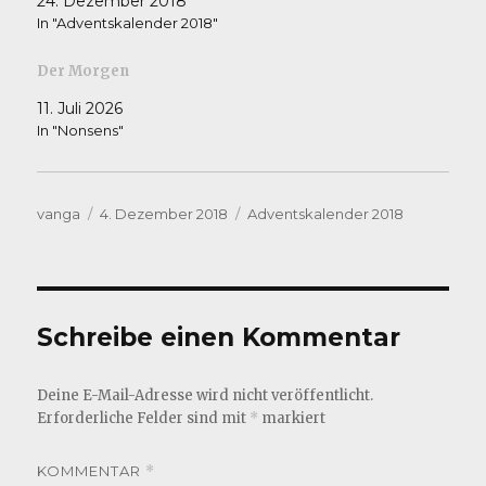
24. Dezember 2018
In "Adventskalender 2018"
Der Morgen
11. Juli 2026
In "Nonsens"
Autor
Veröffentlicht
Kategorien
vanga
4. Dezember 2018
Adventskalender 2018
am
Schreibe einen Kommentar
Deine E-Mail-Adresse wird nicht veröffentlicht.
Erforderliche Felder sind mit
*
markiert
KOMMENTAR
*