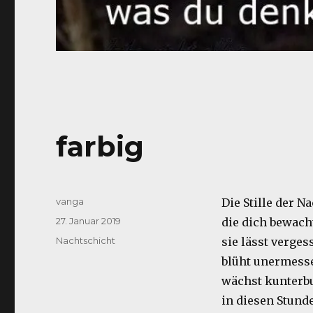
farbig
Autor
vanga
Die Stille der N
Veröffentlicht
27. Januar 2019
die dich bewach
am
Kategorien
Nachtschicht
sie lässt verges
blüht unermess
wächst kunterb
in diesen Stund