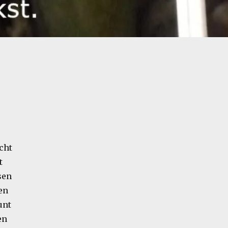
acht
t
sen
en
unt
en