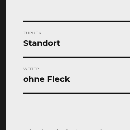
Beitragsnavigation
ZURÜCK
Standort
Vorheriger
Beitrag:
WEITER
ohne Fleck
Nächster
Beitrag: