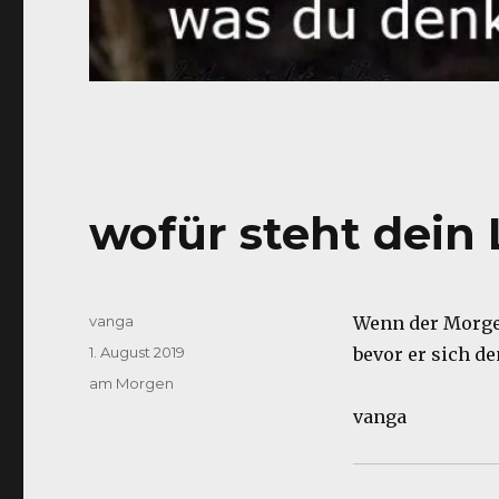
wofür steht dein
Autor
vanga
Wenn der Morge
Veröffentlicht
1. August 2019
bevor er sich d
am
Kategorien
am Morgen
vanga