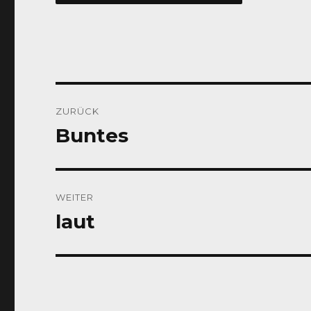
Beitragsnavigation
ZURÜCK
Buntes
Vorheriger
Beitrag:
WEITER
laut
Nächster
Beitrag: