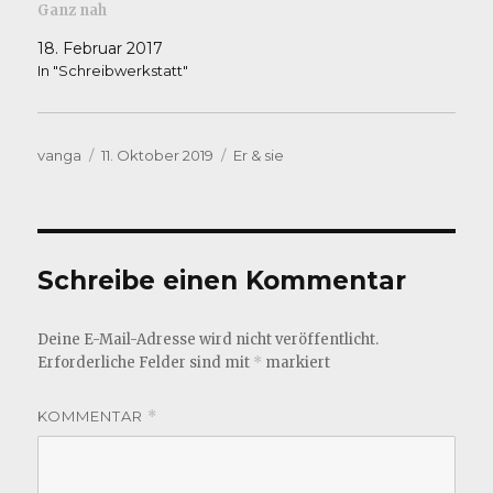
Ganz nah
18. Februar 2017
In "Schreibwerkstatt"
Autor
Veröffentlicht
Kategorien
vanga
11. Oktober 2019
Er & sie
am
Schreibe einen Kommentar
Deine E-Mail-Adresse wird nicht veröffentlicht.
Erforderliche Felder sind mit
*
markiert
KOMMENTAR
*