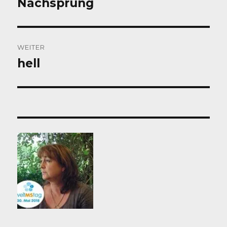
Nachsprung
Vorheriger
Beitrag:
WEITER
hell
Nächster
Beitrag: