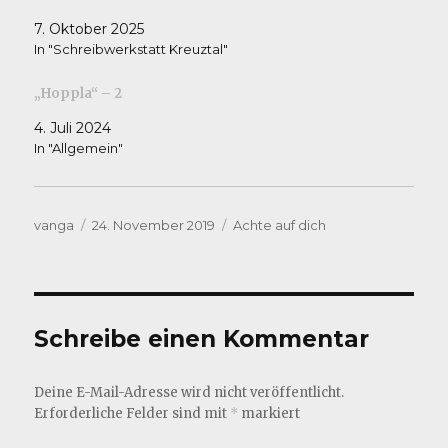
7. Oktober 2025
In "Schreibwerkstatt Kreuztal"
„Hoppla“ – 2
4. Juli 2024
In "Allgemein"
Autor
Veröffentlicht
Kategorien
vanga
24. November 2019
Achte auf dich
am
Schreibe einen Kommentar
Deine E-Mail-Adresse wird nicht veröffentlicht.
Erforderliche Felder sind mit
*
markiert