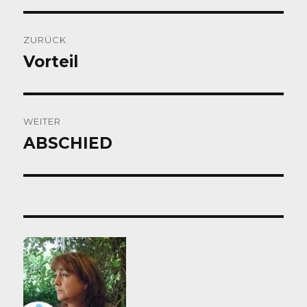
Beitragsnavigation
ZURÜCK
Vorteil
Vorheriger
Beitrag:
WEITER
ABSCHIED
Nächster
Beitrag: