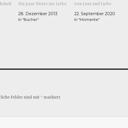
hrheit
Ein paar Worte zur Liebe
von Lust und Liebe
28. Dezember 2013
22. September 2020
In "Bücher"
In "Momente"
liche Felder sind mit
*
markiert