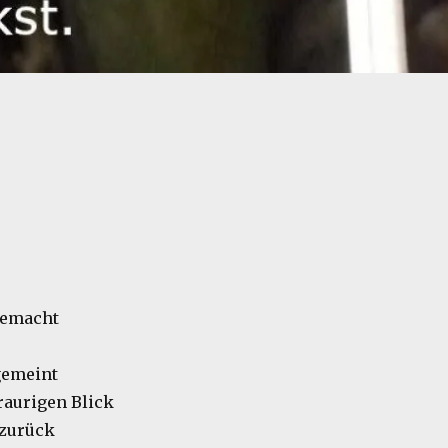
gemacht
 gemeint
traurigen Blick
 zurück