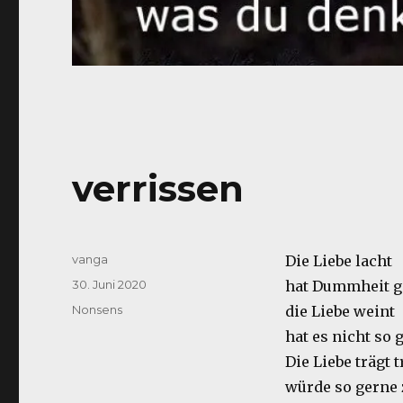
verrissen
Autor
vanga
Die Liebe lacht
Veröffentlicht
30. Juni 2020
hat Dummheit 
am
Kategorien
Nonsens
die Liebe weint
hat es nicht so
Die Liebe trägt 
würde so gerne