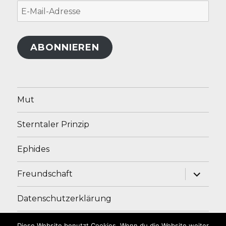
E-
Mail-
Adresse
ABONNIEREN
Mut
Sterntaler Prinzip
Ephides
Unterme
Freundschaft
anzeige
Datenschutzerklärung
Impressum
Diese Website benutzt Cookies. Wenn du die Website weiter