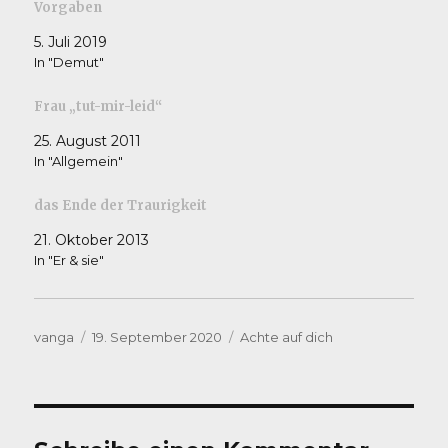
Vorgaben
5. Juli 2019
In "Demut"
Frau „tut-mir-leid“
25. August 2011
In "Allgemein"
das Ende der Traurigkeit
21. Oktober 2013
In "Er & sie"
Autor
Veröffentlicht
Kategorien
vanga
19. September 2020
Achte auf dich
am