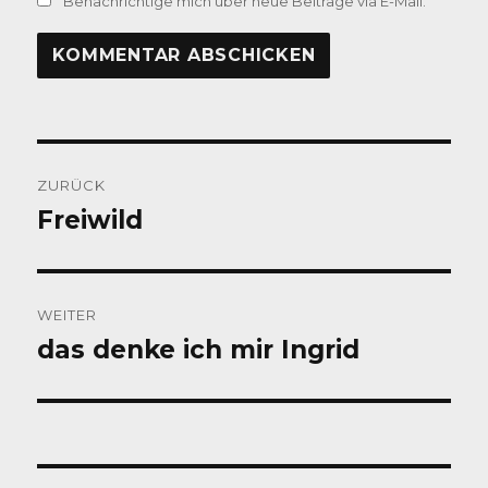
Benachrichtige mich über neue Beiträge via E-Mail.
Beitragsnavigation
ZURÜCK
Freiwild
Vorheriger
Beitrag:
WEITER
das denke ich mir Ingrid
Nächster
Beitrag: