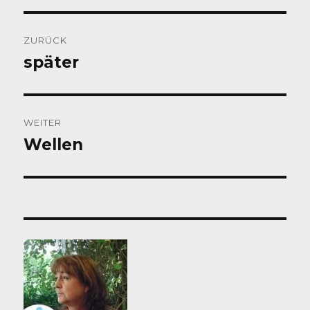
Beitragsnavigation
ZURÜCK
später
Vorheriger
Beitrag:
WEITER
Wellen
Nächster
Beitrag: