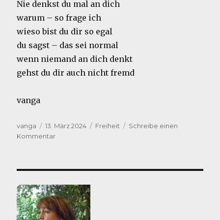
Nie denkst du mal an dich
warum – so frage ich
wieso bist du dir so egal
du sagst – das sei normal
wenn niemand an dich denkt
gehst du dir auch nicht fremd
vanga
Autor
Veröffentlicht
Kategorien
vanga
13. März 2024
Freiheit
Schreibe einen
am
zu
Kommentar
eigen