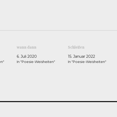
wann dann
Schleifen
6. Juli 2020
15. Januar 2022
en"
In "Poesie-Weisheiten"
In "Poesie-Weisheiten"