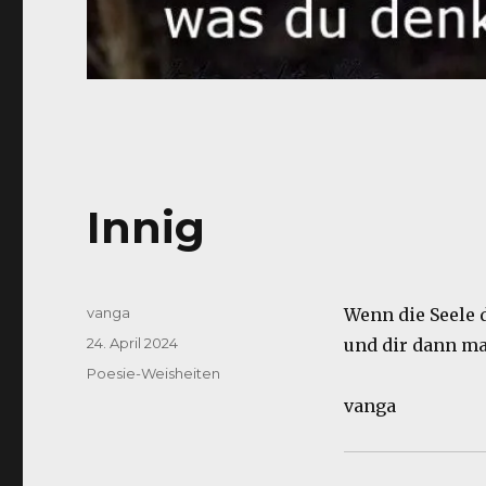
Innig
Autor
vanga
Wenn die Seele 
Veröffentlicht
24. April 2024
und dir dann ma
am
Kategorien
Poesie-Weisheiten
vanga