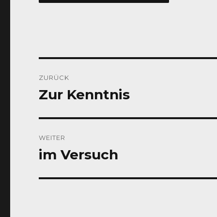
Beitragsnavigation
ZURÜCK
Zur Kenntnis
Vorheriger
Beitrag:
WEITER
im Versuch
Nächster
Beitrag: