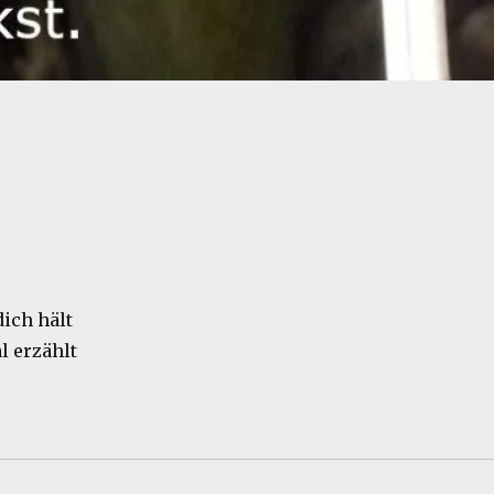
dich hält
l erzählt