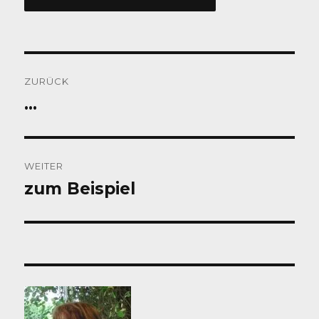
Beitragsnavigation
ZURÜCK
…
Vorheriger
Beitrag:
WEITER
zum Beispiel
Nächster
Beitrag: