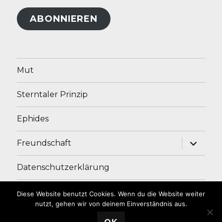
Adresse
ABONNIEREN
Mut
Sterntaler Prinzip
Ephides
Unterme
Freundschaft
anzeige
Datenschutzerklärung
Impressum
Diese Website benutzt Cookies. Wenn du die Website weiter
nutzt, gehen wir von deinem Einverständnis aus.