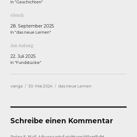
In "Geschichten"
Gleich
28. September 2025
In "das neue Lernen"
Am Anfang
22. Juli 2025
In "Fundstücke"
Autor
Veröffentlicht
Kategorien
vanga
30. Mai 2024
das neue Lernen
am
Schreibe einen Kommentar