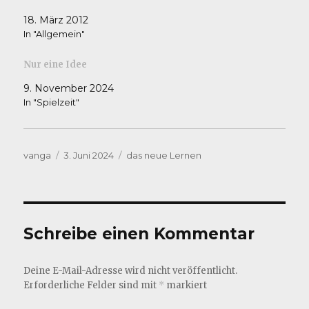
18. März 2012
In "Allgemein"
Nur eine Idee
9. November 2024
In "Spielzeit"
Autor
Veröffentlicht
Kategorien
vanga
3. Juni 2024
das neue Lernen
am
Schreibe einen Kommentar
Deine E-Mail-Adresse wird nicht veröffentlicht.
Erforderliche Felder sind mit
*
markiert