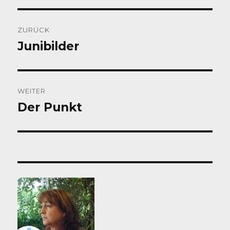
Beitragsnavigation
ZURÜCK
Junibilder
Vorheriger
Beitrag:
WEITER
Der Punkt
Nächster
Beitrag: