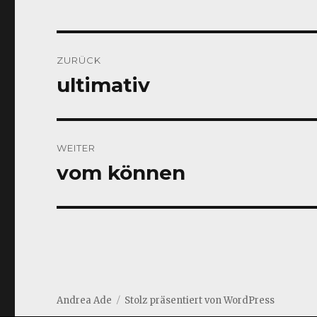
Beitragsnavigation
ZURÜCK
ultimativ
Vorheriger
Beitrag:
WEITER
vom können
Nächster
Beitrag:
Andrea Ade
Stolz präsentiert von WordPress