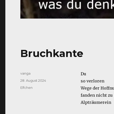
Bruchkante
Autor
vanga
Du
Veröffentlicht
28. August 2024
so verloren
am
Kategorien
Elfchen
Wege der Hoffn
fanden nicht zu 
Alpträumerein