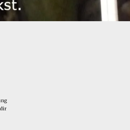
ung
dir