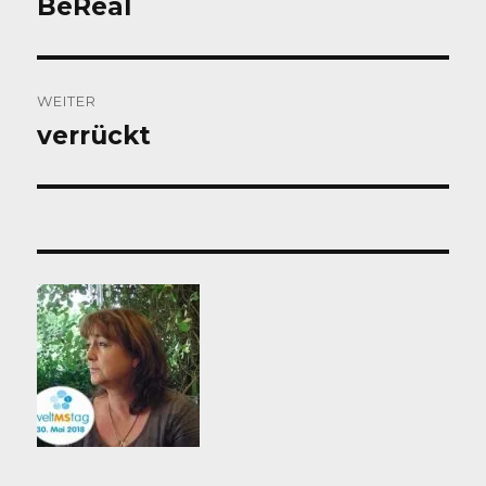
BeReal
Vorheriger
Beitrag:
WEITER
verrückt
Nächster
Beitrag: