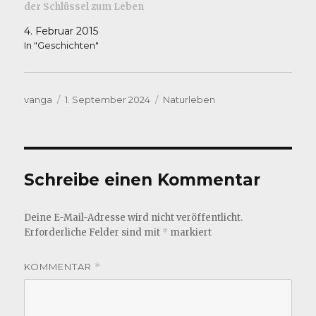
der Schlüssel zum Leben
4. Februar 2015
In "Geschichten"
Autor
Veröffentlicht
Kategorien
vanga
1. September 2024
Naturleben
am
Schreibe einen Kommentar
Deine E-Mail-Adresse wird nicht veröffentlicht.
Erforderliche Felder sind mit
*
markiert
KOMMENTAR
*