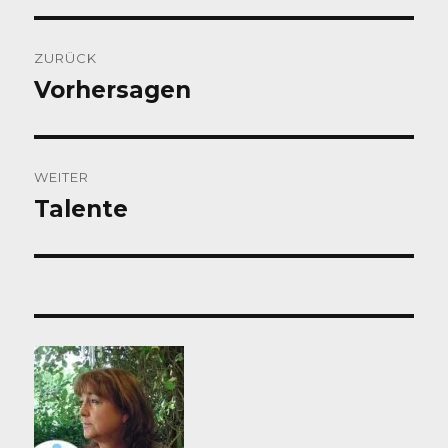
Beitragsnavigation
ZURÜCK
Vorhersagen
Vorheriger
Beitrag:
WEITER
Talente
Nächster
Beitrag: