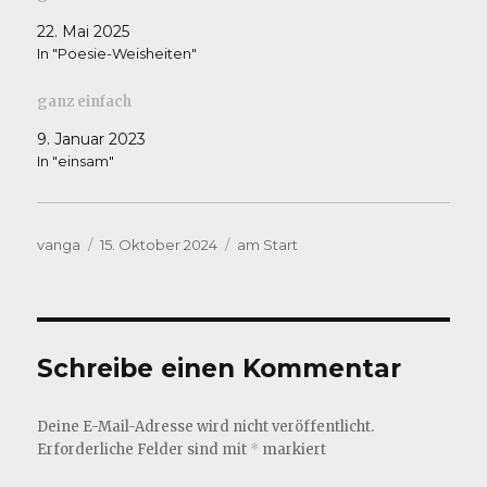
22. Mai 2025
In "Poesie-Weisheiten"
ganz einfach
9. Januar 2023
In "einsam"
Autor
Veröffentlicht
Kategorien
vanga
15. Oktober 2024
am Start
am
Schreibe einen Kommentar
Deine E-Mail-Adresse wird nicht veröffentlicht.
Erforderliche Felder sind mit
*
markiert