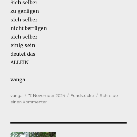
Sich selber
zu genügen
sich selber
nicht betrügen
sich selber
einig sein
deutet das
ALLEIN
vanga
Autor
Veröffentlicht
Kategorien
vanga
17. November 2024
Fundstücke
Schreibe
am
zu
einen Kommentar
Ein
Anfang