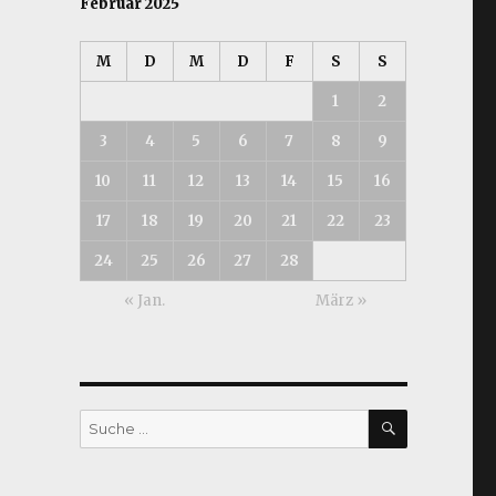
Februar 2025
M
D
M
D
F
S
S
1
2
3
4
5
6
7
8
9
10
11
12
13
14
15
16
17
18
19
20
21
22
23
24
25
26
27
28
« Jan.
März »
SUCHEN
Suche
nach: