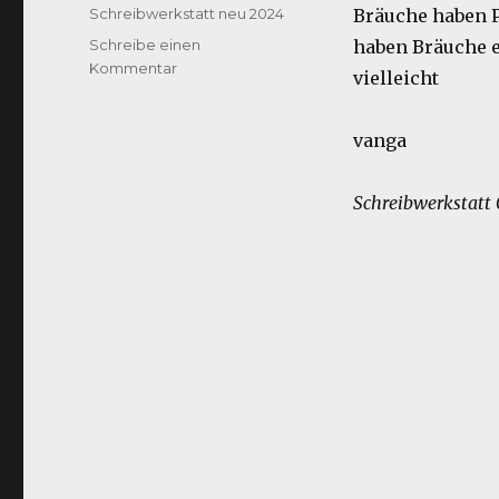
am
Kategorien
Schreibwerkstatt neu 2024
Bräuche haben 
Schreibe einen
haben Bräuche 
zu
Kommentar
vielleicht
Brauchtum
vanga
Schreibwerkstatt