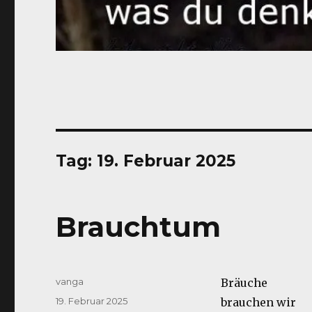
Tag:
19. Februar 2025
Brauchtum
Autor
vanga
Bräuche
Veröffentlicht
19. Februar 2025
brauchen wir