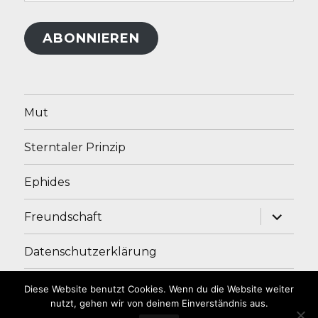
Mail-
Adresse
ABONNIEREN
Mut
Sterntaler Prinzip
Ephides
Unterme
Freundschaft
anzeige
Datenschutzerklärung
Impressum
Diese Website benutzt Cookies. Wenn du die Website weiter
nutzt, gehen wir von deinem Einverständnis aus.