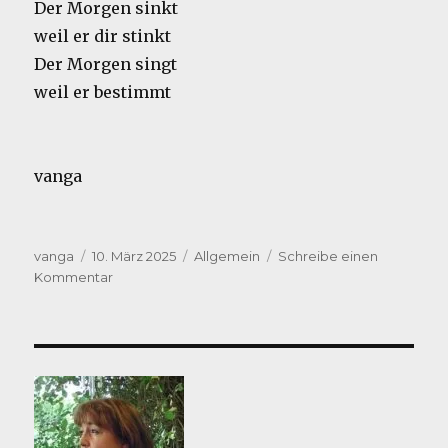
Der Morgen sinkt
weil er dir stinkt
Der Morgen singt
weil er bestimmt
vanga
Autor
Veröffentlicht
Kategorien
vanga
10. März 2025
Allgemein
Schreibe einen
am
zu
Kommentar
Kämpfe