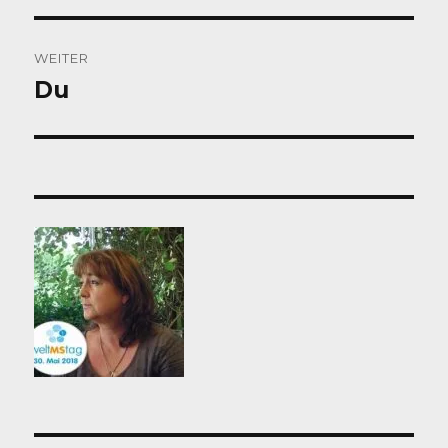
WEITER
Du
Nächster
Beitrag: