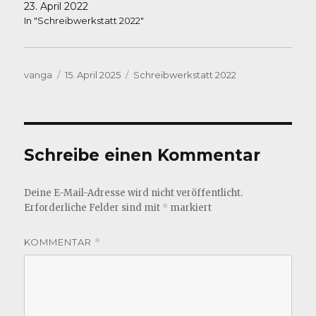
23. April 2022
In "Schreibwerkstatt 2022"
Autor
Veröffentlicht
Kategorien
vanga
15. April 2025
Schreibwerkstatt 2022
am
Schreibe einen Kommentar
Deine E-Mail-Adresse wird nicht veröffentlicht.
Erforderliche Felder sind mit
*
markiert
KOMMENTAR
*