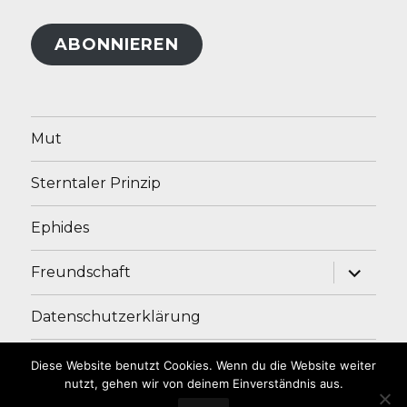
Adresse
ABONNIEREN
Mut
Sterntaler Prinzip
Ephides
Unterme
Freundschaft
anzeige
Datenschutzerklärung
Impressum
Diese Website benutzt Cookies. Wenn du die Website weiter
nutzt, gehen wir von deinem Einverständnis aus.