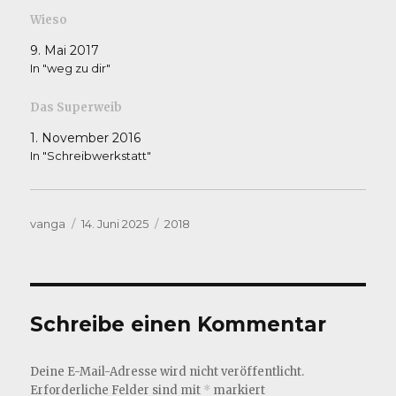
Wieso
9. Mai 2017
In "weg zu dir"
Das Superweib
1. November 2016
In "Schreibwerkstatt"
Autor
Veröffentlicht
Kategorien
vanga
14. Juni 2025
2018
am
Schreibe einen Kommentar
Deine E-Mail-Adresse wird nicht veröffentlicht.
Erforderliche Felder sind mit
*
markiert