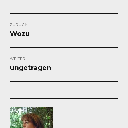
Beitragsnavigation
ZURÜCK
Wozu
Vorheriger
Beitrag:
WEITER
ungetragen
Nächster
Beitrag: