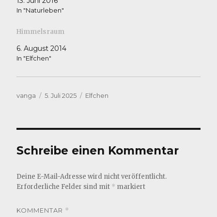
13. Juni 2016
In "Naturleben"
Himmelsraum
6. August 2014
In "Elfchen"
Autor
Veröffentlicht
Kategorien
vanga
5. Juli 2025
Elfchen
am
Schreibe einen Kommentar
Deine E-Mail-Adresse wird nicht veröffentlicht.
Erforderliche Felder sind mit
*
markiert
KOMMENTAR
*