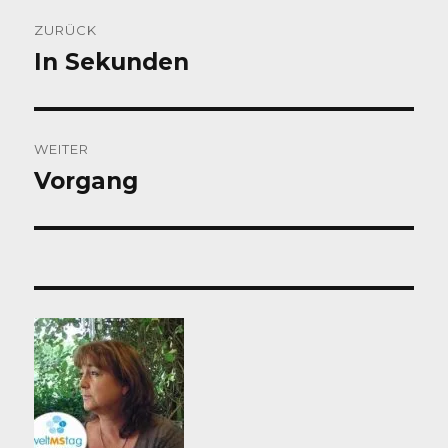
Beitragsnavigation
ZURÜCK
In Sekunden
Vorheriger
Beitrag:
WEITER
Vorgang
Nächster
Beitrag: