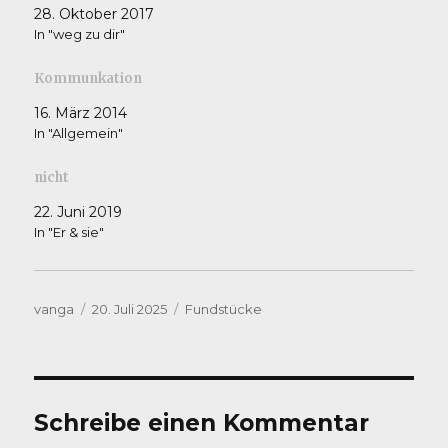
28. Oktober 2017
In "weg zu dir"
Kommunkation
16. März 2014
In "Allgemein"
nicht
22. Juni 2019
In "Er & sie"
Autor
Veröffentlicht
Kategorien
vanga
20. Juli 2025
Fundstücke
am
Schreibe einen Kommentar