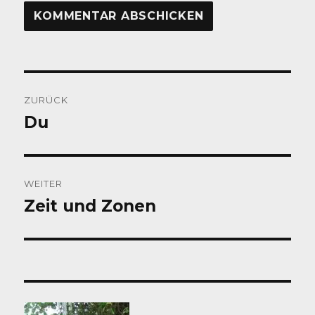
Beitragsnavigation
ZURÜCK
Du
Vorheriger
Beitrag:
WEITER
Zeit und Zonen
Nächster
Beitrag: