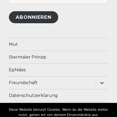
Mail-
Adresse
ABONNIEREN
Mut
Sterntaler Prinzip
Ephides
Unterme
Freundschaft
anzeige
Datenschutzerklärung
Impressum
Diese Website benutzt Cookies. Wenn du die Website weiter
nutzt, gehen wir von deinem Einverständnis aus.